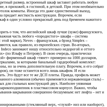
кретный размер, встроенный шкаф заставит работать любую
 в прихожей, в гостиной, в детской. При этом необязательно
потолок комнаты. Иногда это даже единственный выход,
на придает жесткость конструкции. Впрочем, если
шкаф в один условно прекрасный день под бременем нажитого
рить о том, что английский шкаф лучше (хуже) французского,
важная часть любого «породистого» шкафа – система
той марки), Nеvеs – французская, а брэнд Simрlех –
тся, как правило, из европейских стран. Во-вторых,
 Indеco занимают нишу относительно недорогой и оттого
х» (по Ильфу и Петрову). В свою очередь, практически
гой» фирменный шкаф «тянет» примерно на 1000 долларов,
зеркалами, за которыми банальный гардеробный комплект:
ы, но за очень дополнительную плату. Впрочем, и его собрат
ров), он тоже останется всего лишь шкафом. И если
овать. Это будут все те же ДСП плиты. Правда, профиль может
ванного алюминия (обычно применяется нержавеющая сталь) –
ных для стальных конструкций двух. Наиболее уязвимая
й шарикоподшипник в пластмассовом корпусе. Важно, чтобы
ткрывания-закрывания совершенно бесшумным: нет люфта – нет и
нированными (стеклянный верх, «глухой» низ или наоборот),