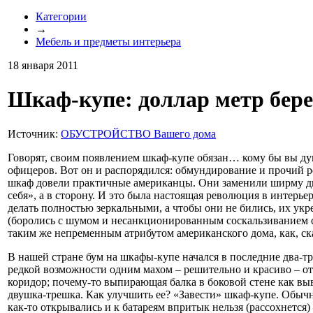
Категории
→
Мебель и предметы интерьера
18 января 2011
Шкаф-купе: доллар метр бер
Источник:
ОБУСТРОЙСТВО Вашего дома
Говорят, своим появлением шкаф-купе обязан… кому бы вы ду
офицеров. Вот он и распорядился: обмундирование и прочий р
шкаф довели практичные американцы. Они заменили ширму две
себя», а в сторону. И это была настоящая революция в интерь
делать полностью зеркальными, а чтобы они не бились, их у
(боролись с шумом и несанкционированным соскальзиванием с
таким же непременным атрибутом американского дома, как, с
В нашей стране бум на шкафы-купе начался в последние два-три
редкой возможности одним махом – решительно и красиво – от
коридор; почему-то выпирающая балка в боковой стене как вы
двушка-трешка. Как улучшить ее? «Завести» шкаф-купе. Обычн
как-то открывались и к батареям впритык нельзя (рассохнется)