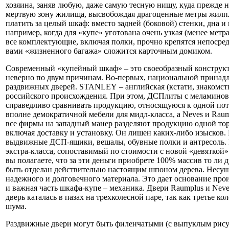
хозяина, заняв любую, даже самую тесную нишу, куда прежде
мертвую зону жилища, высвобождая драгоценные метры жилпло
платить за целый шкаф: вместо задней (боковой) стенки, дна 
например, когда для «купе» уготована очень узкая (менее мет
все комплектующие, включая полки, прочно крепятся непосред
вами «жизненного багажа» сложится карточным домиком.
Современный «купейный шкаф» – это своеобразный конструктор
неверно по двум причинам. Во-первых, национальной принадле
раздвижных дверей. STANLEY – английская (кстати, знакомство
российского происхождения. При этом, ДСПлиты с меламиновы
справедливо сравнивать продукцию, относящуюся к одной пот
вполне демократичной мебели для мидл-класса, а Nеvеs и Rаu
все фирмы на западный манер разделяют продукцию одной тор
включая доставку и установку. Он лишен каких-либо изысков.
выдвижные ДСП-ящики, вешалы, обувные полки и антресоль. Ни
экстра-класса, сопоставимый по стоимости с новой «девяткой»
вы полагаете, что за эти деньги приобрете 100% массив то ли 
быть отделан действительно настоящим шпоном дерева. Несу
надежного и долговечного материала. Это дает основание про
и важная часть шкафа-купе – механика. Двери Raumplus и Nev
дверь каталась в пазах на трехколесной паре, так как третье
шума.
Раздвижные двери могут быть филенчатыми (с выпуклым рису