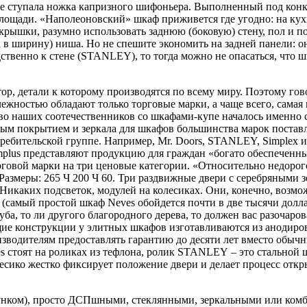
 не ступала ножка капризного шифоньера. Выполненный под кон
щади. «Наполеоновский» шкаф приживется где угодно: на кухне,
и крышки, разумно использовать заднюю (боковую) стену, пол и 
ра в ширину) ниша. Но не спешите экономить на задней панели: о
ственно к стене (STANLEY), то тогда можно не опасаться, что 
, детали к которому производятся по всему миру. Поэтому гово
жностью обладают только торговые марки, а чаще всего, самая 
 наших соотечественников со шкафами-купе началось именно с э
м покрытием и зеркала для шкафов большинства марок поставляю
ребительской группе. Например, Мr. Dооrs, STANLEY, Simрlех и
mрlus представляют продукцию для граждан «богато обеспеченны
говой марки на три ценовые категории. «Относительно недоро
 Размеры: 265 Ч 200 Ч 60. Три раздвижные двери с серебряными 
каких подсветок, модулей на колесиках. Они, конечно, возможн
 (самый простой шкаф Neves обойдется почти в две тысячи долла
дуба, то ли другого благородного дерева, то должен вас разочар
щие конструкции у элитных шкафов изготавливаются из анодиро
изводителям предоставлять гарантию до десяти лет вместо обыч
es стоят на роликах из тефлона, ролик STANLEY – это стально
 колесико жестко фиксирует положение двери и делает процесс о
нком), просто ДСПшными, стеклянными, зеркальными или комби