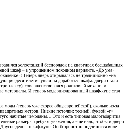
нравился холостяцкий беспорядок на квартирах бесшабашных
ещевой шкаф – в упрощенном походном варианте. «До ума»
окалейке»! Теперь дверь открывалась не традиционно «на
едующие десятилетия ушли на доработку шкафа: двери стали
 триплексу), совершенствовался роликовый механизм
ые материалы. И теперь модернизированный шкаф-купе стал
а моды (теперь уже скорее общеевропейской), сколько из-за
квадратных метров. Низкие потолки; тесный, буквой «г»,
 туго набитые чемоданы… Это и есть типовая малогабаритка,
ельные размеры требуют уважения, а еще надо, чтобы и двери
». Другое дело – шкаф-купе. Он безропотно подчинится воле