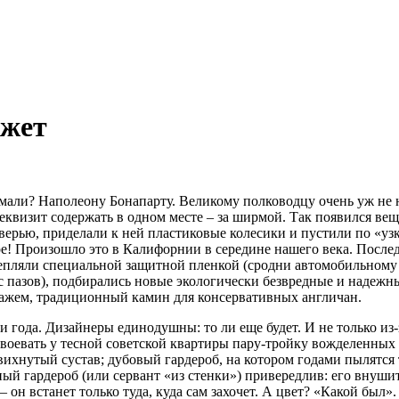
ежет
мали? Наполеону Бонапарту. Великому полководцу очень уж не 
еквизит содержать в одном месте – за ширмой. Так появился в
рью, приделали к ней пластиковые колесики и пустили по «узк
ере! Произошло это в Калифорнии в середине нашего века. Посл
крепляли специальной защитной пленкой (сродни автомобильному
 пазов), подбирались новые экологически безвредные и надежн
кажем, традиционный камин для консервативных англичан.
 года. Дизайнеры единодушны: то ли еще будет. И не только из-з
воевать у тесной советской квартиры пару-тройку вожделенных 
вихнутый сустав; дубовый гардероб, на котором годами пылятся
ый гардероб (или сервант «из стенки») привередлив: его внушит
 – он встанет только туда, куда сам захочет. А цвет? «Какой был