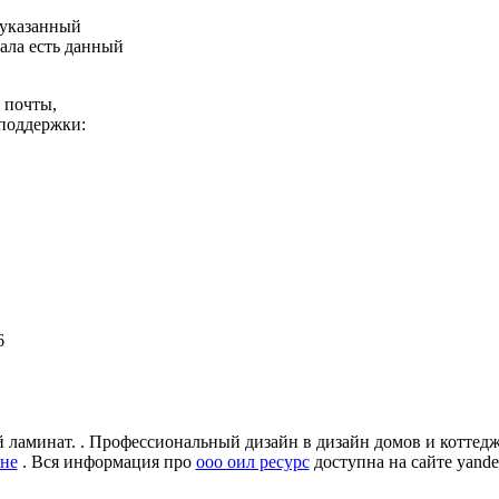
 указанный
ала есть данный
 почты,
 поддержки:
6
ий ламинат. . Профессиональный дизайн в дизайн домов и котте
не
. Вся информация про
ооо оил ресурс
доступна на сайте yande