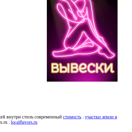
джей внутри стиль современный
стимость
.
участки земли в
x.ru .
localflavors.ru