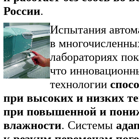
России
.
Испытания автом
в многочисленны
лабораториях пок
что инновационн
технологии
спос
при высоких и низких те
при повышенной и пони
влажности
. Системы
ада
к резким переменам пог