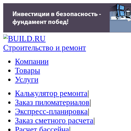
Строительство и ремонт
Компании
Товары
Услуги
Калькулятор ремонта
|
Заказ пиломатериалов
|
Экспресс-планировка
|
Заказ сметного расчета
|
Расчет бассейна
|