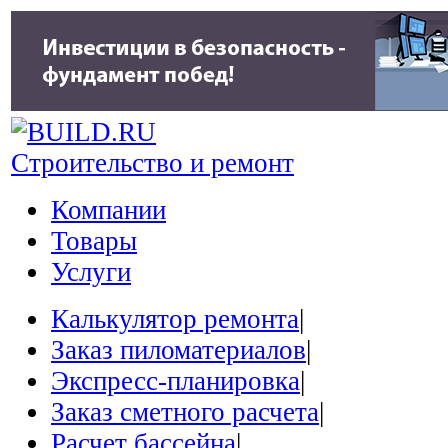
Строительство и ремонт
Компании
Товары
Услуги
Калькулятор ремонта
|
Заказ пиломатериалов
|
Экспресс-планировка
|
Заказ сметного расчета
|
Расчет бассейна
|