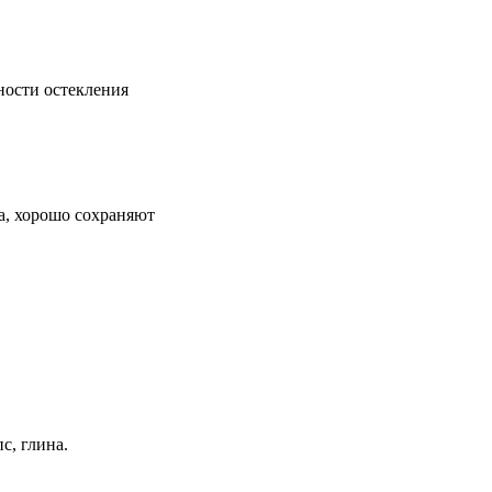
тности остекления
ча, хорошо сохраняют
с, глина.