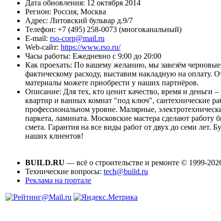
Дата обновления:
12 октября 2014
Регион:
Россия, Москва
Адрес:
Литовский бульвар д.9/7
Телефон:
+7 (495) 258-0073 (многоканальный)
E-mail:
rso-corp@mail.ru
Web-сайт:
https://www.rso.ru/
Часы работы:
Ежедневно с 9:00 до 20:00
Как проехать:
По вашему желанию, мы завезём черновые 
фактическому расходу, выставим накладную на оплату. 
материалы можете приобрести у наших партнёров.
Описание:
Для тех, кто ценит качество, время и деньги 
квартир и ванных комнат "под ключ", сантехнические р
профессиональном уровне. Малярные, электротехнически
паркета, ламината. Московские мастера сделают работу б
смета. Гарантия на все виды работ от двух до семи лет. Б
наших клиентов!
BUILD.RU
— всё о строительстве и ремонте © 1999-202
Технические вопросы:
tech@build.ru
Реклама на портале