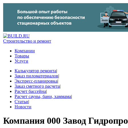
Строительство и ремонт
Компании
Товары
Услуги
Калькулятор ремонта
|
Заказ пиломатериалов
|
Экспресс-планировка
|
Заказ сметного расчета
|
Расчет бассейна
|
Расчет сауны, бани, хаммама
|
Статьи
|
Новости
Компания
000 Завод Гидропр