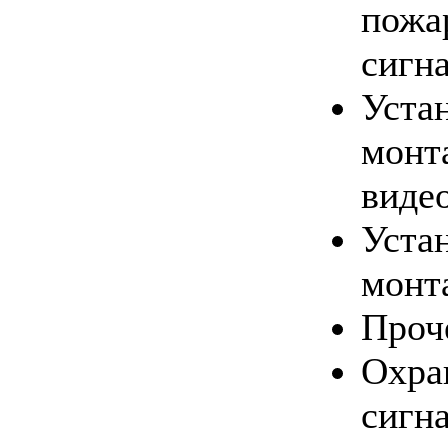
пожа
сигн
Уста
монт
виде
Уста
монт
Проч
Охра
сигна