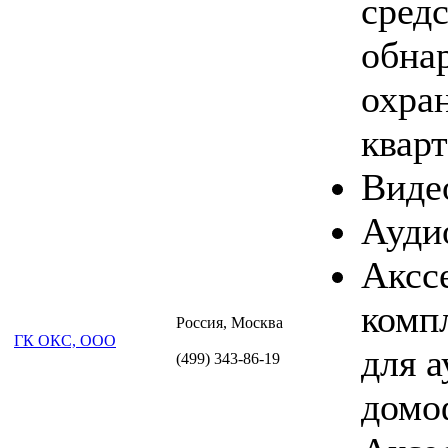
средс
обна
охра
кварт
Виде
Ауди
Аксс
комп
Россия, Москва
ГК ОКС, ООО
для а
(499) 343-86-19
домо