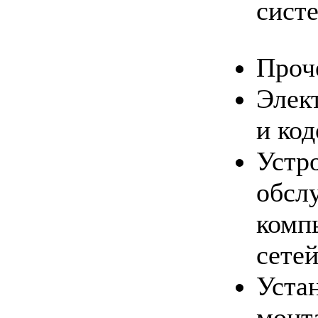
сист
Проч
Элек
и ко
Устр
обсл
комп
сете
Уста
монт