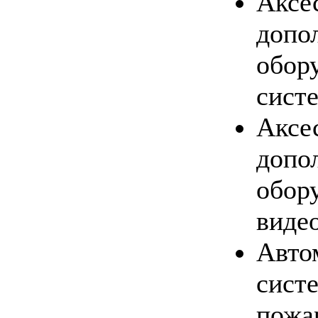
Аксе
допо
обор
систе
Аксе
допо
обор
виде
Авто
сист
пожа