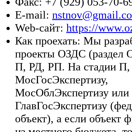
Факс:
+7 (929) 053-70-6
E-mail:
nstnov@gmail.c
Web-сайт:
https://www.o
Как проехать:
Мы разра
проекты ОЗДС (раздел 
П, РД, РП. На стадии П
МосГосЭкспертизу,
МосОблЭкспертизу или
ГлавГосЭкспертизу (фе
объект), а если объект 
из местного бюджета, т