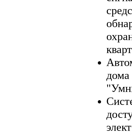
средс
обна
охра
кварт
Авто
дома
"Умн
Cист
досту
элек