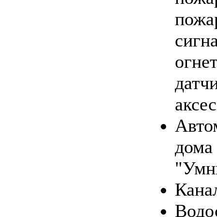
пожа
сигн
огне
датчи
аксе
Авто
дома
"Умн
Кана
Водо