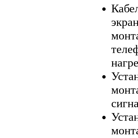
Кабел
экра
монт
теле
нагр
Уста
монт
сигн
Уста
монт