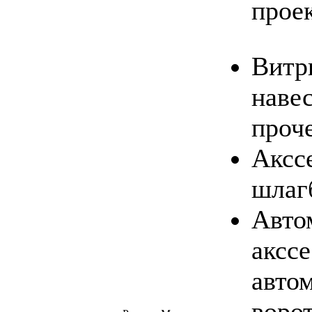
прое
Витр
наве
проч
Аксс
шлаг
Авто
аксс
авто
воро