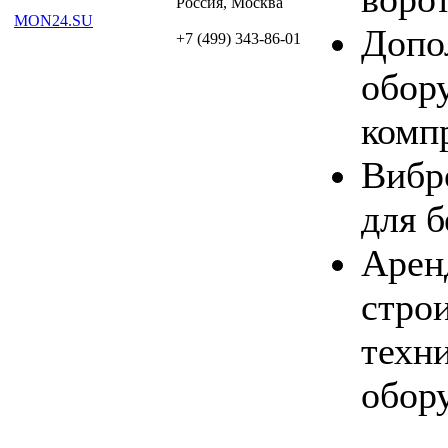
Россия, Москва
MON24.SU
Допо
+7 (499) 343-86-01
обор
комп
Вибр
для б
Арен
стро
техн
обор