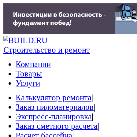
Строительство и ремонт
Компании
Товары
Услуги
Калькулятор ремонта
|
Заказ пиломатериалов
|
Экспресс-планировка
|
Заказ сметного расчета
|
Расчет бассейна
|