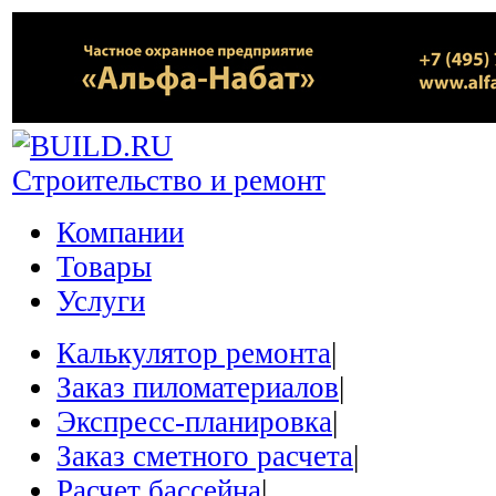
Строительство и ремонт
Компании
Товары
Услуги
Калькулятор ремонта
|
Заказ пиломатериалов
|
Экспресс-планировка
|
Заказ сметного расчета
|
Расчет бассейна
|