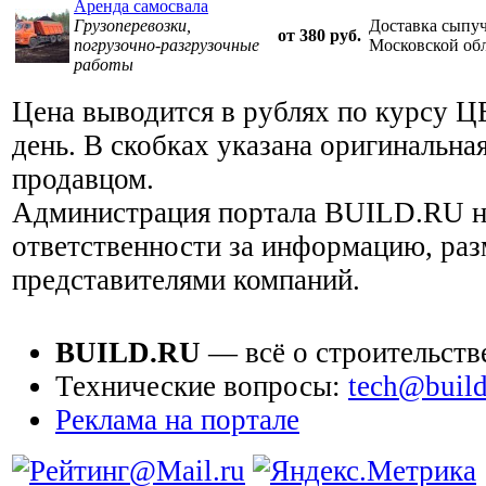
Аренда самосвала
Грузоперевозки,
Доставка сыпуч
от 380 руб.
погрузочно-разгрузочные
Московской обл
работы
Цена выводится в рублях по курсу Ц
день. В скобках указана оригинальная
продавцом.
Администрация портала BUILD.RU н
ответственности за информацию, ра
представителями компаний.
BUILD.RU
— всё о строительств
Технические вопросы:
tech@build
Реклама на портале