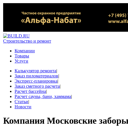
Строительство и ремонт
Компании
Товары
Услуги
Калькулятор ремонта
|
Заказ пиломатериалов
|
Экспресс-планировка
|
Заказ сметного расчета
|
Расчет бассейна
|
Расчет сауны, бани, хаммама
|
Статьи
|
Новости
Компания
Московские забор