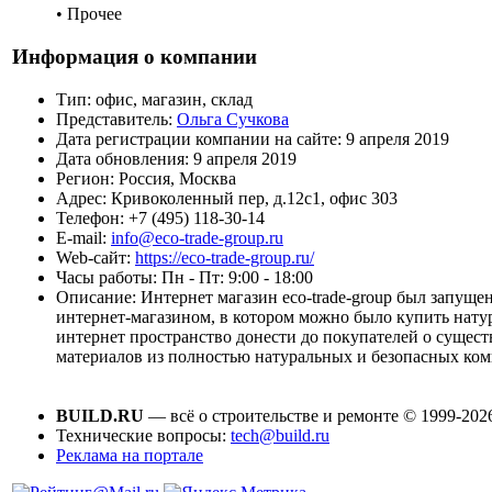
• Прочее
Информация о компании
Тип:
офис, магазин, склад
Представитель:
Ольга Сучкова
Дата регистрации компании на сайте:
9 апреля 2019
Дата обновления:
9 апреля 2019
Регион:
Россия, Москва
Адрес:
Кривоколенный пер, д.12с1, офис 303
Телефон:
+7 (495) 118-30-14
E-mail:
info@eco-trade-group.ru
Web-сайт:
https://eco-trade-group.ru/
Часы работы:
Пн - Пт: 9:00 - 18:00
Описание:
Интернет магазин eco-trade-group был запуще
интернет-магазином, в котором можно было купить нату
интернет пространство донести до покупателей о сущес
материалов из полностью натуральных и безопасных ком
BUILD.RU
— всё о строительстве и ремонте © 1999-202
Технические вопросы:
tech@build.ru
Реклама на портале