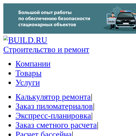
Строительство и ремонт
Компании
Товары
Услуги
Калькулятор ремонта
|
Заказ пиломатериалов
|
Экспресс-планировка
|
Заказ сметного расчета
|
Расчет бассейна
|