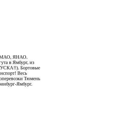
 ХМАО, ЯНАО.
ута в Ямбург, из
ПУСКА!!). Бортовые
нспорт! Весь
зоперевозки Тюмень
ринбург-Ямбург.