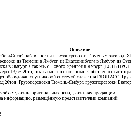
Описание
бирьСпецСнаб, выполнит грузоперевозки Тюмень межгород,
ревозки из Тюмени в Ямбург, из Екатеринбурга в Ямбург, из Сург
ска в Ямбург, а так же, с Нового Уренгоя в Ямбург (ЕСТЬ ПРО
еры 13,6м 20тн, открытые и тентованные. Собственный автотра
орт оборудован спутниковой системой слежения ГЛОНАСС. Гру
д 20тон. Грузоперевозки Тюмень-Ямбург. грузоперевозки Екате
кобках указана оригинальная цена, указанная продавцом.
 за информацию, размещённую представителями компаний.
6