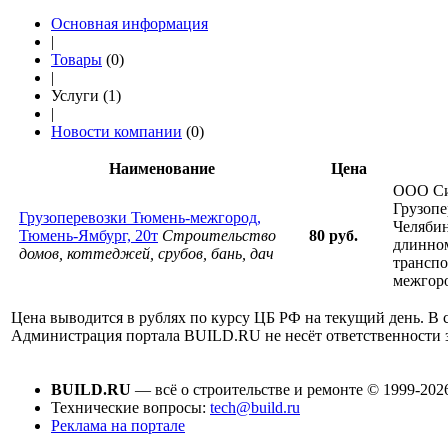
Основная информация
|
Товары
(0)
|
Услуги (1)
|
Новости компании
(0)
Наименование
Цена
ООО Си
Грузопе
Грузоперевозки Тюмень-межгород,
Челябин
Тюмень-Ямбург, 20т
Строительство
80 руб.
длинном
домов, коттеджей, срубов, бань, дач
трансп
межгоро
Цена выводится в рублях по курсу ЦБ РФ на текущий день. В с
Администрация портала BUILD.RU не несёт ответственности
BUILD.RU
— всё о строительстве и ремонте © 1999-202
Технические вопросы:
tech@build.ru
Реклама на портале