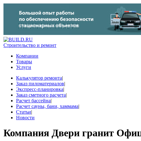
Строительство и ремонт
Компании
Товары
Услуги
Калькулятор ремонта
|
Заказ пиломатериалов
|
Экспресс-планировка
|
Заказ сметного расчета
|
Расчет бассейна
|
Расчет сауны, бани, хаммама
|
Статьи
|
Новости
Компания
Двери гранит Офи