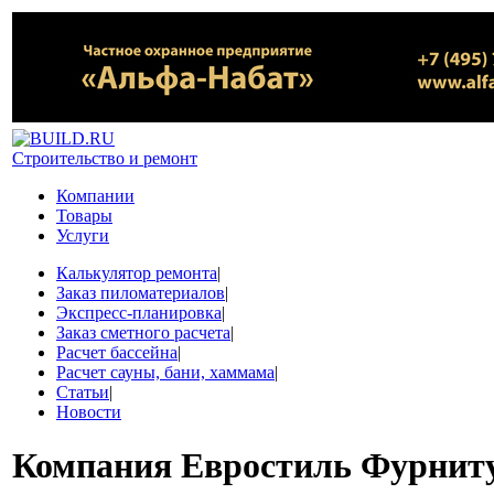
Строительство и ремонт
Компании
Товары
Услуги
Калькулятор ремонта
|
Заказ пиломатериалов
|
Экспресс-планировка
|
Заказ сметного расчета
|
Расчет бассейна
|
Расчет сауны, бани, хаммама
|
Статьи
|
Новости
Компания
Евростиль Фурнит