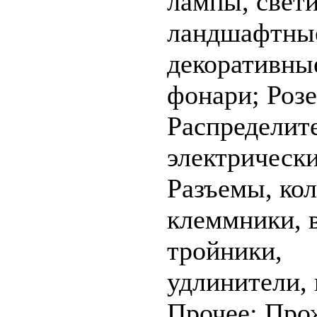
лампы, свет
ландшафтны
декоративны
фонари; Розе
Распределит
электрическ
Разъемы, кол
клеммники, 
тройники,
удлинители,
Прочее; Про