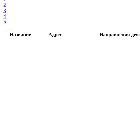
2
3
4
5
→
Название
Адрес
Направления дея