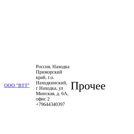
Россия, Находка
Приморский
край, г.о.
Прочее
Находкинский,
ООО "ВТТ"
г Находка, ул
Минская, д. 6А,
офис 2
+79644340397