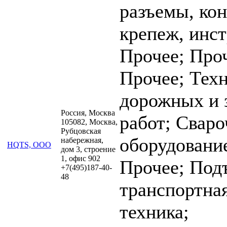
разъемы, ко
крепеж, инс
Прочее; Про
Прочее; Техн
дорожных и 
Россия, Москва
работ; Сваро
105082, Москва,
Рубцовская
оборудовани
набережная,
HQTS, ООО
дом 3, строение
1, офис 902
Прочее; Под
‪+7(495)187-40-
48‬‬‬‬
транспортна
техника;