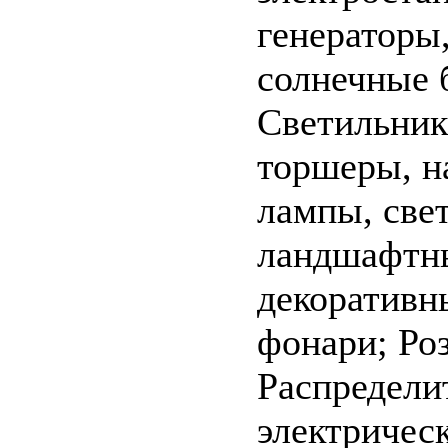
генераторы
солнечные 
Светильник
торшеры, н
лампы, све
ландшафтн
декоративн
фонари; Ро
Распредели
электричес