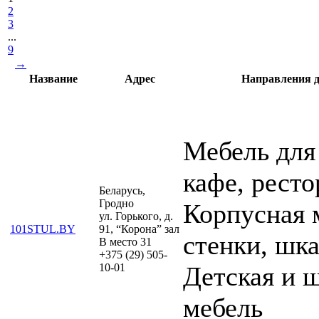
2
3
...
9
→
Название
Адрес
Направления д
Мебель для
кафе, ресто
Беларусь,
Гродно
Корпусная 
ул. Горького, д.
101STUL.BY
91, “Корона” зал
стенки, шк
В место 31
+375 (29) 505-
10-01
Детская и 
мебель