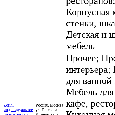
ресторанов
Корпусная 
стенки, шк
Детская и 
мебель
Прочее; Пр
интерьера;
для ванной
Мебель для
кафе, ресто
Zorini -
Россия, Москва
индивидуальное
ул. Генерала
Кухонная м
производство
Кузнецова, д.