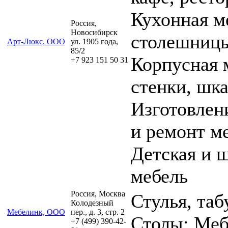
Кухонная м
Россия,
Новосибирск
столешниц
Арт-Люкс, ООО
ул. 1905 года,
85/2
Корпусная 
+7 923 151 50 31
стенки, шк
Изготовлен
и ремонт м
Детская и 
мебель
Россия, Москва
Стулья, таб
Колодезный
Мебелинк, ООО
пер., д. 3, стр. 2
Столы; Меб
+7 (499) 390-42-