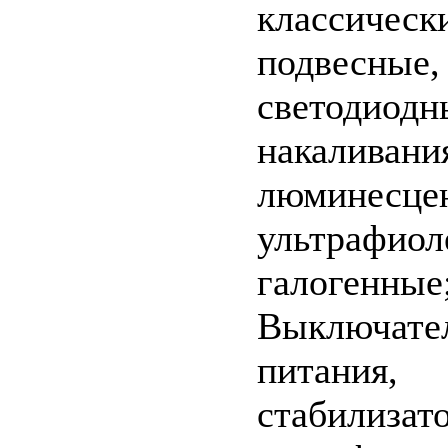
классическ
подвесные,
светодиодн
накаливани
люминесце
ультрафиол
галогенные
Выключател
питания,
стабилизат