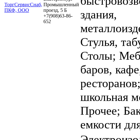
быстровоз
ТоргСервисСнаб,
Промышленный
ПКФ, ООО
проезд, 5 Б
здания,
+7(908)63-86-
652
металлоизд
Стулья, таб
Столы; Меб
баров, кафе
ресторанов;
школьная м
Прочее; Бак
емкости дл
Электроиз