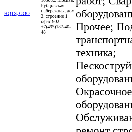
работ; Сва
105082, Москва,
Рубцовская
оборудован
набережная, дом
HQTS, ООО
3, строение 1,
офис 902
Прочее; По
‪+7(495)187-40-
48‬‬‬‬
транспортн
техника;
Пескоструй
оборудован
Окрасочное
оборудован
Обслуживан
ремонт стр