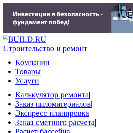
Строительство и ремонт
Компании
Товары
Услуги
Калькулятор ремонта
|
Заказ пиломатериалов
|
Экспресс-планировка
|
Заказ сметного расчета
|
Расчет бассейна
|