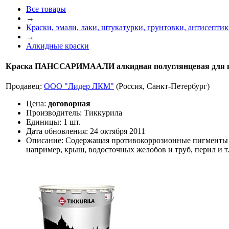
Все товары
→
Краски, эмали, лаки, штукатурки, грунтовки, антисепти
→
Алкидные краски
Краска ПАНССАРИМААЛИ алкидная полуглянцевая для к
Продавец:
ООО "Лидер ЛКМ"
(Россия, Санкт-Петербург)
Цена:
договорная
Производитель:
Тиккурила
Единицы:
1 шт.
Дата обновления:
24 октября 2011
Описание:
Содержащая противокоррозионные пигменты а
например, крыш, водосточных желобов и труб, перил и т