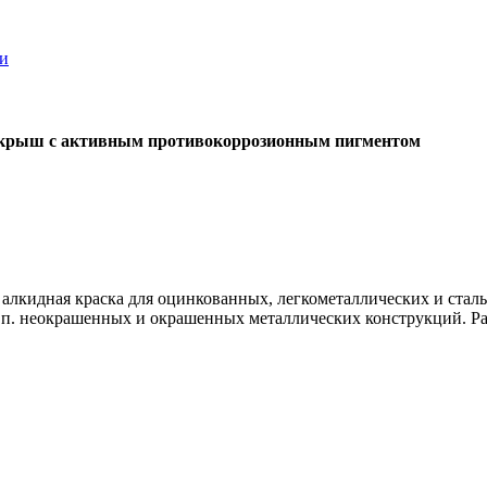
ки
рыш с активным противокоррозионным пигментом
лкидная краска для оцинкованных, легкометаллических и стал
.п. неокрашенных и окрашенных металлических конструкций. Расх