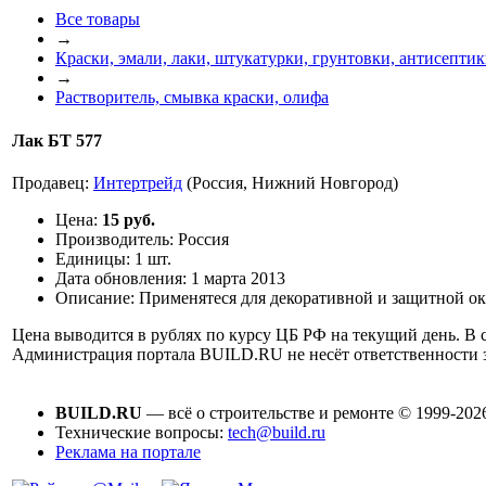
Все товары
→
Краски, эмали, лаки, штукатурки, грунтовки, антисепти
→
Растворитель, смывка краски, олифа
Лак БТ 577
Продавец:
Интертрейд
(Россия, Нижний Новгород)
Цена:
15 руб.
Производитель:
Россия
Единицы:
1 шт.
Дата обновления:
1 марта 2013
Описание:
Применятеся для декоративной и защитной ок
Цена выводится в рублях по курсу ЦБ РФ на текущий день. В с
Администрация портала BUILD.RU не несёт ответственности
BUILD.RU
— всё о строительстве и ремонте © 1999-202
Технические вопросы:
tech@build.ru
Реклама на портале