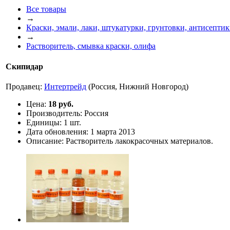
Все товары
→
Краски, эмали, лаки, штукатурки, грунтовки, антисепти
→
Растворитель, смывка краски, олифа
Скипидар
Продавец:
Интертрейд
(Россия, Нижний Новгород)
Цена:
18 руб.
Производитель:
Россия
Единицы:
1 шт.
Дата обновления:
1 марта 2013
Описание:
Растворитель лакокрасочных материалов.