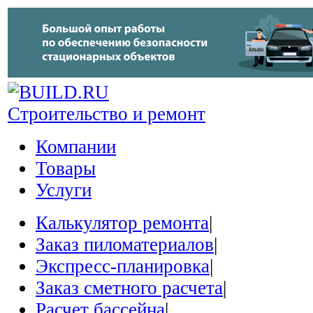
Строительство и ремонт
Компании
Товары
Услуги
Калькулятор ремонта
|
Заказ пиломатериалов
|
Экспресс-планировка
|
Заказ сметного расчета
|
Расчет бассейна
|