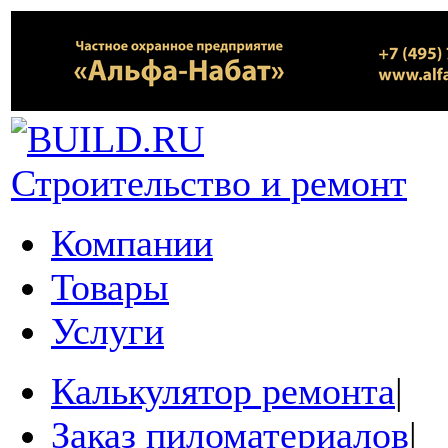
Строительство и ремонт
Компании
Товары
Услуги
Калькулятор ремонта
|
Заказ пиломатериалов
|