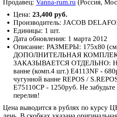
Продавец:
Vanna-rum.ru
(Россия, Мос
Цена:
23,400 руб.
Производитель:
JACOB DELAFO
Единицы:
1 шт.
Дата обновления:
1 марта 2012
Описание:
РАЗМЕРЫ: 175х80 (см
ДОПОЛНИТЕЛЬНАЯ КОМПЛЕ
ЗАКАЗЫВАЕТСЯ ОТДЕЛЬНО: Но
ванне (комп.4 шт.) Е4113NF - 680
чугунной ванне REPOS / S.REPO
Е75110СР - 1250руб. Не забудьте 
перелив!
Цена выводится в рублях по курсу Ц
день. В скобках указана оригинальная