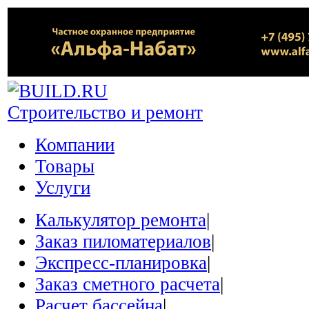
Строительство и ремонт
Компании
Товары
Услуги
Калькулятор ремонта
|
Заказ пиломатериалов
|
Экспресс-планировка
|
Заказ сметного расчета
|
Расчет бассейна
|