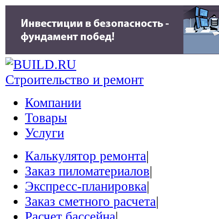
Строительство и ремонт
Компании
Товары
Услуги
Калькулятор ремонта
|
Заказ пиломатериалов
|
Экспресс-планировка
|
Заказ сметного расчета
|
Расчет бассейна
|