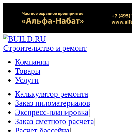
Строительство и ремонт
Компании
Товары
Услуги
Калькулятор ремонта
|
Заказ пиломатериалов
|
Экспресс-планировка
|
Заказ сметного расчета
|
Расчет бассейна
|