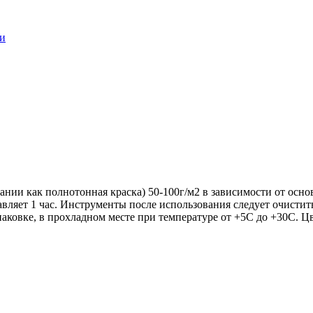
ки
вании как полнотонная краска) 50-100г/м2 в зависимости от осн
вляет 1 час. Инструменты после использования следует очистит
аковке, в прохладном месте при температуре от +5С до +30С. Ц