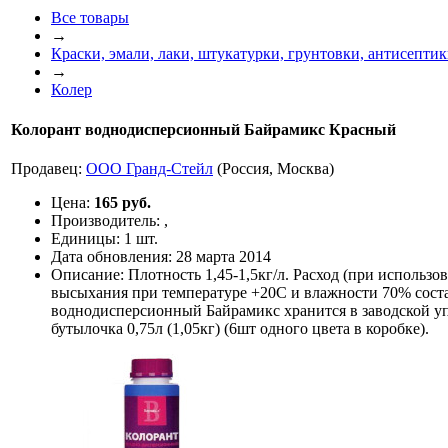
Все товары
→
Краски, эмали, лаки, штукатурки, грунтовки, антисепти
→
Колер
Колорант воднодисперсионный Байрамикс Красный
Продавец:
ООО Гранд-Стейл
(Россия, Москва)
Цена:
165 руб.
Производитель:
,
Единицы:
1 шт.
Дата обновления:
28 марта 2014
Описание:
Плотность 1,45-1,5кг/л. Расход (при использо
высыхания при температуре +20С и влажности 70% соста
воднодисперсионный Байрамикс хранится в заводской уп
бутылочка 0,75л (1,05кг) (6шт одного цвета в коробке).