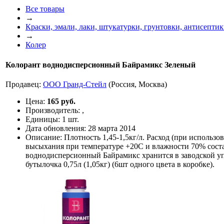
Все товары
→
Краски, эмали, лаки, штукатурки, грунтовки, антисепти
→
Колер
Колорант воднодисперсионный Байрамикс Зеленый
Продавец:
ООО Гранд-Стейл
(Россия, Москва)
Цена:
165 руб.
Производитель:
,
Единицы:
1 шт.
Дата обновления:
28 марта 2014
Описание:
Плотность 1,45-1,5кг/л. Расход (при использо
высыхания при температуре +20С и влажности 70% соста
воднодисперсионный Байрамикс хранится в заводской уп
бутылочка 0,75л (1,05кг) (6шт одного цвета в коробке).