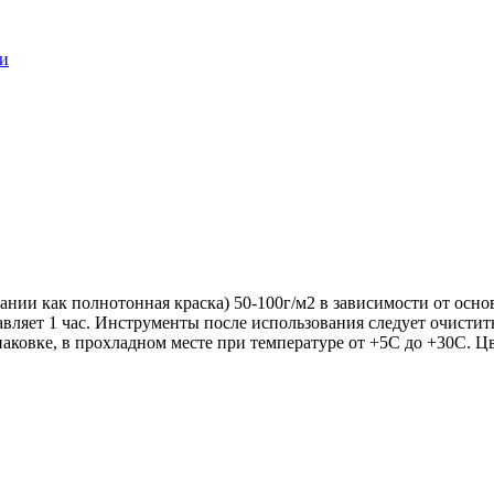
ки
вании как полнотонная краска) 50-100г/м2 в зависимости от осн
вляет 1 час. Инструменты после использования следует очистит
аковке, в прохладном месте при температуре от +5С до +30С. Ц