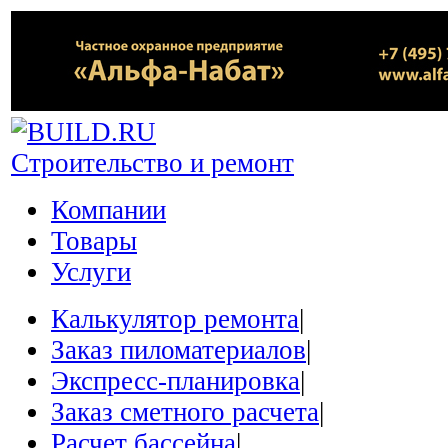
Строительство и ремонт
Компании
Товары
Услуги
Калькулятор ремонта
|
Заказ пиломатериалов
|
Экспресс-планировка
|
Заказ сметного расчета
|
Расчет бассейна
|