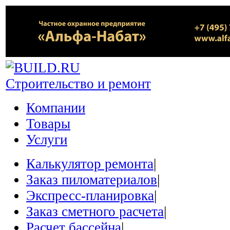
Строительство и ремонт
Компании
Товары
Услуги
Калькулятор ремонта
|
Заказ пиломатериалов
|
Экспресс-планировка
|
Заказ сметного расчета
|
Расчет бассейна
|