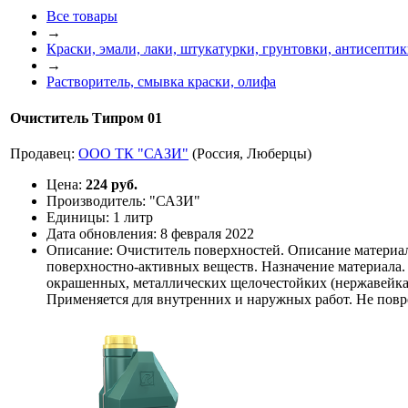
Все товары
→
Краски, эмали, лаки, штукатурки, грунтовки, антисепти
→
Растворитель, смывка краски, олифа
Очиститель Типром 01
Продавец:
ООО ТК "САЗИ"
(Россия, Люберцы)
Цена:
224 руб.
Производитель:
"САЗИ"
Единицы:
1 литр
Дата обновления:
8 февраля 2022
Описание:
Очиститель поверхностей. Описание материа
поверхностно-активных веществ. Назначение материала.
окрашенных, металлических щелочестойких (нержавейка, ч
Применяется для внутренних и наружных работ. Не пов