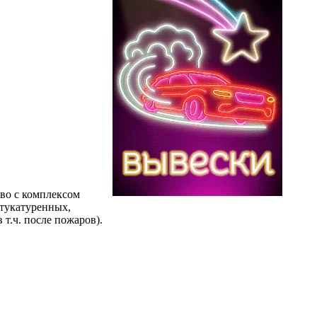
во с комплексом
штукатуренных,
т.ч. после пожаров).