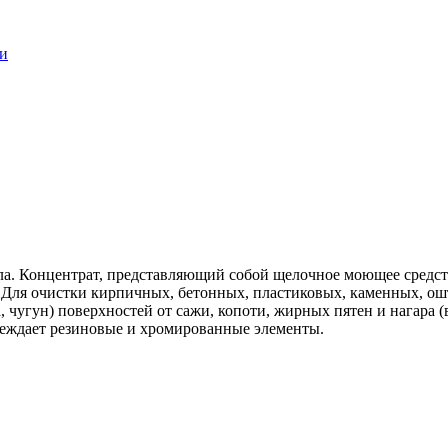
ки
ла. Концентрат, представляющий собой щелочное моющее средст
 Для очистки кирпичных, бетонных, пластиковых, каменных, о
угун) поверхностей от сажи, копоти, жирных пятен и нагара (в 
реждает резиновые и хромированные элементы.