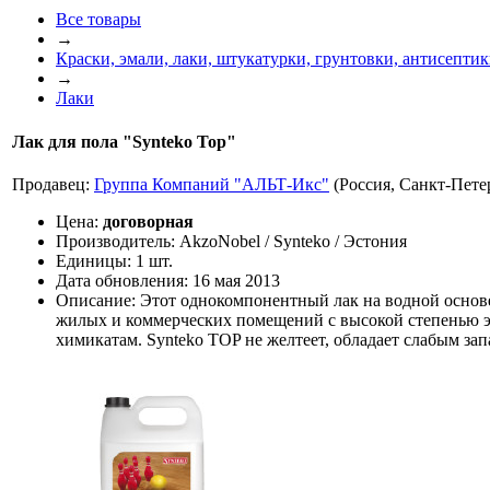
Все товары
→
Краски, эмали, лаки, штукатурки, грунтовки, антисепти
→
Лаки
Лак для пола "Synteko Top"
Продавец:
Группа Компаний "АЛЬТ-Икс"
(Россия, Санкт-Пете
Цена:
договорная
Производитель:
AkzoNobel / Synteko / Эстония
Единицы:
1 шт.
Дата обновления:
16 мая 2013
Описание:
Этот однокомпонентный лак на водной основ
жилых и коммерческих помещений с высокой степенью э
химикатам. Synteko TOP не желтеет, обладает слабым зап