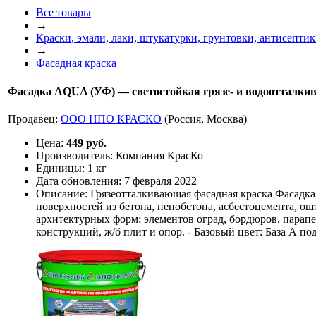
Все товары
→
Краски, эмали, лаки, штукатурки, грунтовки, антисепти
→
Фасадная краска
Фасадка AQUA (УФ) — cветостойкая грязе- и водоотталкив
Продавец:
ООО НПО КРАСКО
(Россия, Москва)
Цена:
449 руб.
Производитель:
Компания КрасКо
Единицы:
1 кг
Дата обновления:
7 февраля 2022
Описание:
Грязеотталкивающая фасадная краска Фасадка
поверхностей из бетона, пенобетона, асбестоцемента, о
архитектурных форм; элементов оград, бордюров, парап
конструкций, ж/б плит и опор. - Базовый цвет: База А под