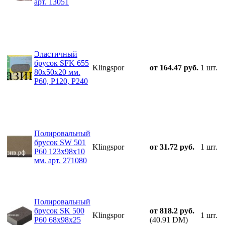
арт. 13051
Эластичный
брусок SFK 655
Klingspor
от 164.47 руб.
1 шт.
80x50x20 мм.
P60, P120, P240
Полировальный
брусок SW 501
Klingspor
от 31.72 руб.
1 шт.
P60 123x98x10
мм. арт. 271080
Полировальный
брусок SK 500
от 818.2 руб.
Klingspor
1 шт.
P60 68x98x25
(40.91 DM)