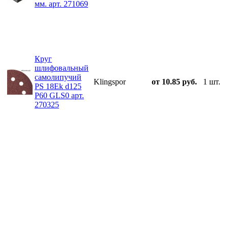
мм. арт. 271069
Круг
шлифовальный
самолипучий
Klingspor
от 10.85 руб.
1 шт.
PS 18Ek d125
P60 GLS0 арт.
270325