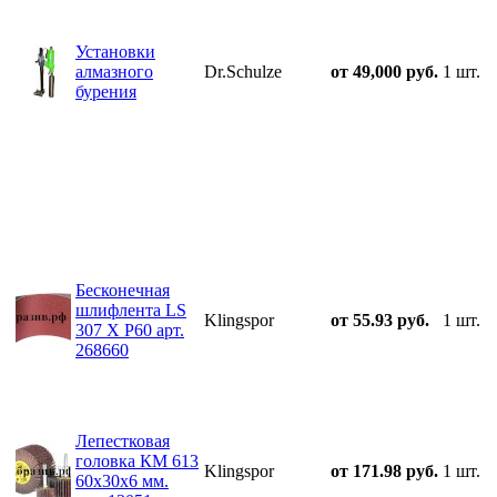
Установки
алмазного
Dr.Schulze
от 49,000 руб.
1 шт.
бурения
Бесконечная
шлифлента LS
Klingspor
от 55.93 руб.
1 шт.
307 X P60 арт.
268660
Лепестковая
головка КМ 613
Klingspor
от 171.98 руб.
1 шт.
60х30х6 мм.