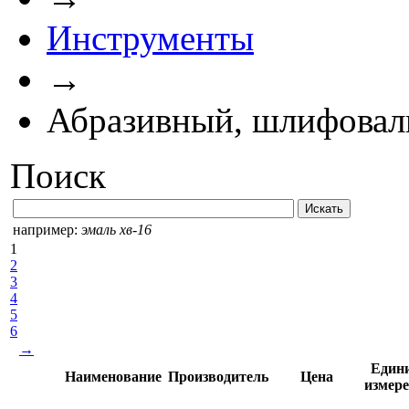
Инструменты
→
Абразивный, шлифовал
Поиск
например:
эмаль хв-16
1
2
3
4
5
6
→
Един
Наименование
Производитель
Цена
измер