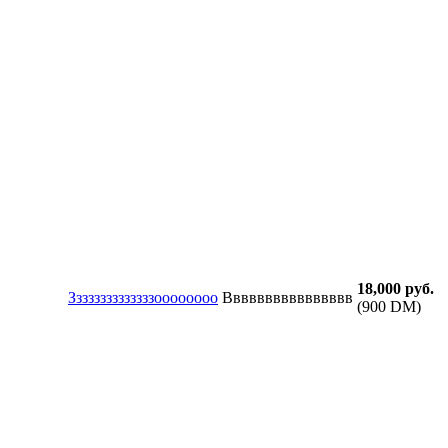
18,000 руб.
Ззззззззззззззоооооооо
Вввввввввввввввв
(900 DM)