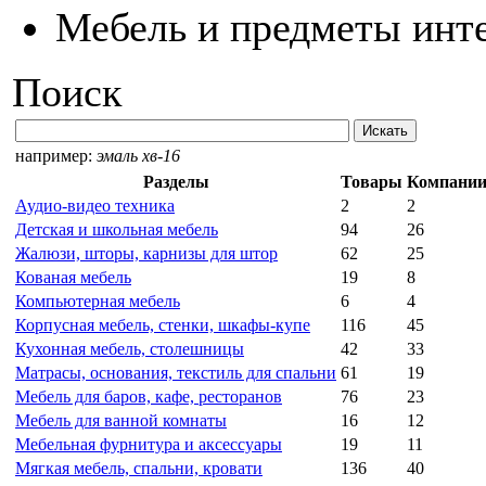
Мебель и предметы инт
Поиск
например:
эмаль хв-16
Разделы
Товары
Компани
Аудио-видео техника
2
2
Детская и школьная мебель
94
26
Жалюзи, шторы, карнизы для штор
62
25
Кованая мебель
19
8
Компьютерная мебель
6
4
Корпусная мебель, стенки, шкафы-купе
116
45
Кухонная мебель, столешницы
42
33
Матрасы, основания, текстиль для спальни
61
19
Мебель для баров, кафе, ресторанов
76
23
Мебель для ванной комнаты
16
12
Мебельная фурнитура и аксессуары
19
11
Мягкая мебель, спальни, кровати
136
40