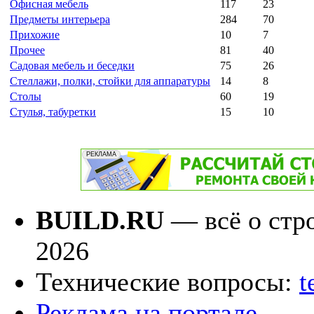
Офисная мебель
117
23
Предметы интерьера
284
70
Прихожие
10
7
Прочее
81
40
Садовая мебель и беседки
75
26
Стеллажи, полки, стойки для аппаратуры
14
8
Столы
60
19
Стулья, табуретки
15
10
BUILD.RU
— всё о стро
2026
Технические вопросы:
t
Реклама на портале