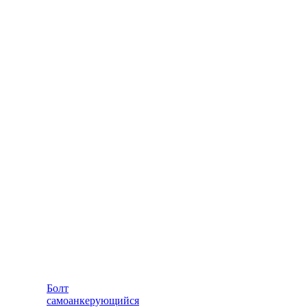
Болт
самоанкерующийся