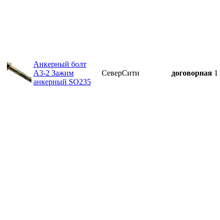
Анкерный болт
А3-2 Зажим
СеверСити
договорная
1
анкерный SO235