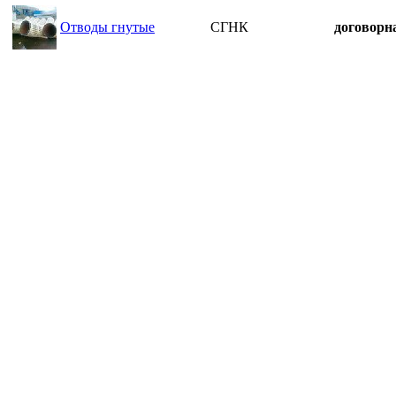
Отводы гнутые
СГНК
договорн