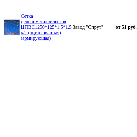
Сетка
цельнометаллическая
ЦПВС1250*125*1,5*1,5
Завод "Спрут"
от 51 руб.
х/к (оцинкованная)
(армирующая)