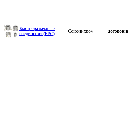
Быстроразъемные
Союзнихром
договорн
соединения (БРС)