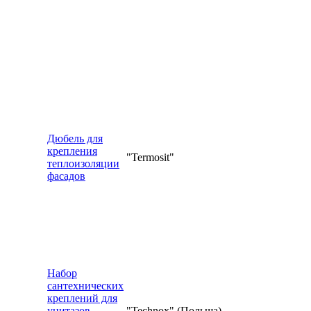
Дюбель для
крепления
"Termosit"
теплоизоляции
фасадов
Набор
сантехнических
креплений для
унитазов,
"Technox" (Польша)