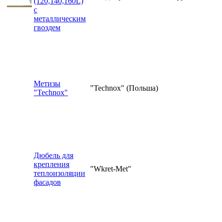
(120,140,160L)
с
металлическим
гвоздем
Метизы
"Technox" (Польша)
"Technox"
Дюбель для
крепления
"Wkret-Met"
теплоизоляции
фасадов