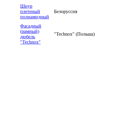
Шнур
плетеный
Белоруссия
полиамидный
Фасадный
(рамный)
"Technox" (Польша)
дюбель
"Technox"