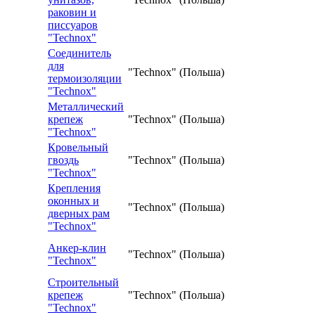
раковин и
писсуаров
"Technox"
Соединитель
для
"Technox" (Польша)
термоизоляции
"Technox"
Металлический
крепеж
"Technox" (Польша)
"Technox"
Кровельный
гвоздь
"Technox" (Польша)
"Technox"
Крепления
оконных и
"Technox" (Польша)
дверных рам
"Technox"
Анкер-клин
"Technox" (Польша)
"Technox"
Строительный
крепеж
"Technox" (Польша)
"Technox"