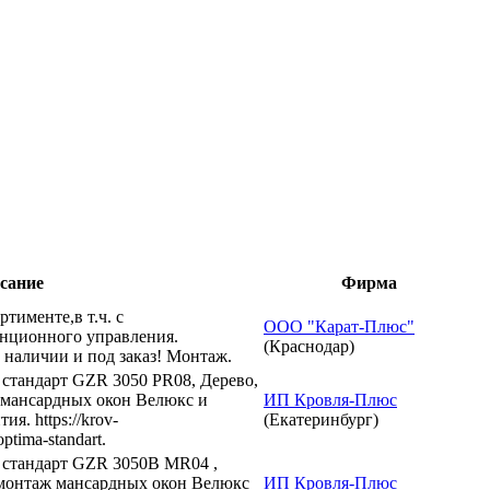
сание
Фирма
именте,в т.ч. с
ООО "Карат-Плюс"
анционного управления.
(Краснодар)
наличии и под заказ! Монтаж.
 стандарт GZR 3050 PR08, Дерево,
ж мансардных окон Велюкс и
ИП Кровля-Плюс
я. https://krov-
(Екатеринбург)
ptima-standart.
 стандарт GZR 3050B МR04 ,
 монтаж мансардных окон Велюкс
ИП Кровля-Плюс