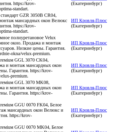
тия. https://krov-
(Екатеринбург)
ptima-standart.
 стандарт GZR 3050B CR04,
 монтаж мансардных окон Велюкс
ИП Кровля-Плюс
тия. https://krov-
(Екатеринбург)
ptima-standart.
мное полиуретановое Velux
мное окно. Продажа и монтаж
ИП Кровля-Плюс
суаров. Низкие цены. Гарантия.
(Екатеринбург)
sardnie-okna/velux-premium.
Preмiuм GGL 3070 CK04,
ажа и монтаж мансардных окон
ИП Кровля-Плюс
ы. Гарантия. https://krov-
(Екатеринбург)
/velux-premium.
Preмiuм GGL 3070 МK08,
ажа и монтаж мансардных окон
ИП Кровля-Плюс
ы. Гарантия. https://krov-
(Екатеринбург)
Preмiuм GGU 0070 FK04, Белое
таж мансардных окон Велюкс и
ИП Кровля-Плюс
я. https://krov-
(Екатеринбург)
Preмiuм GGU 0070 МK04, Белое