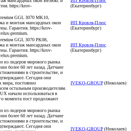
таж мансардных окон Велюкс и
ИП Кровля-Плюс
я. https://krov-
(Екатеринбург)
Preмiuм GGL 3070 МK10,
ажа и монтаж мансардных окон
ИП Кровля-Плюс
ы. Гарантия. https://krov-
(Екатеринбург)
/velux-premium.
Preмiuм GGL 3070 PK08,
ажа и монтаж мансардных окон
ИП Кровля-Плюс
ы. Гарантия. https://krov-
(Екатеринбург)
/velux-premium.
н из лидеров мирового рынка
ии более 60 лет назад. Датчане
стижениями в строительстве, и
дтверждают. Сегодня они
х мира, постоянно
IVEKO-GROUP
(Николаев)
всем остальным производителям.
X начали использоваться в
того момента пост продолжают
н из лидеров мирового рынка
ии более 60 лет назад. Датчане
стижениями в строительстве, и
дтверждают. Сегодня они
IVEKO-GROUP
(Николаев)