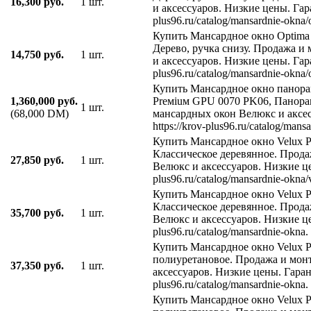
16,300 руб.
1 шт.
и аксессуаров. Низкие цены. Гаран
plus96.ru/catalog/mansardnie-okna/o
Купить Мансардное окно Optima
Дерево, ручка снизу. Продажа и
14,750 руб.
1 шт.
и аксессуаров. Низкие цены. Гаран
plus96.ru/catalog/mansardnie-okna/o
Купить Мансардное окно панора
1,360,000 руб.
Preмiuм GPU 0070 PK06, Панора
1 шт.
(68,000 DM)
мансардных окон Велюкс и аксес
https://krov-plus96.ru/catalog/man
Купить Мансардное окно Velux 
Классическое деревянное. Прод
27,850 руб.
1 шт.
Велюкс и аксессуаров. Низкие цен
plus96.ru/catalog/mansardnie-okna
Купить Мансардное окно Velux 
Классическое деревянное. Прод
35,700 руб.
1 шт.
Велюкс и аксессуаров. Низкие цен
plus96.ru/catalog/mansardnie-okna.
Купить Мансардное окно Velux 
полиуретановое. Продажа и мон
37,350 руб.
1 шт.
аксессуаров. Низкие цены. Гаранти
plus96.ru/catalog/mansardnie-okna.
Купить Мансардное окно Velux 