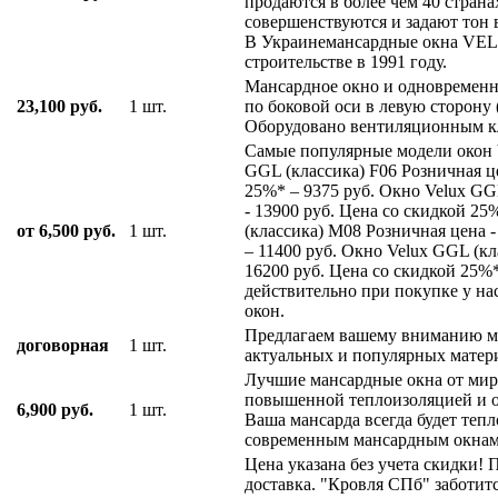
продаются в более чем 40 страна
совершенствуются и задают тон 
В Украинемансардные окна VEL
строительстве в 1991 году.
Мансардное окно и одновременн
23,100 руб.
1 шт.
по боковой оси в левую сторону 
Оборудовано вентиляционным к
Cамые популярные модели окон V
GGL (классика) F06 Розничная це
25%* – 9375 руб. Окно Velux GG
- 13900 руб. Цена со скидкой 25
от 6,500 руб.
1 шт.
(классика) M08 Розничная цена -
– 11400 руб. Окно Velux GGL (кл
16200 руб. Цена со скидкой 25%
действительно при покупке у на
окон.
Предлагаем вашему вниманию ма
договорная
1 шт.
актуальных и популярных матери
Лучшие мансардные окна от мир
повышенной теплоизоляцией и о
6,900 руб.
1 шт.
Ваша мансарда всегда будет тепл
современным мансардным окнам
Цена указана без учета скидки! 
доставка. "Кровля СПб" заботитс