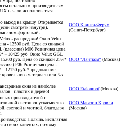
х мира, постоянно
всем остальным производителям.
UX начали использоваться
о выход на крышу. Открывается
ООО Квинта-Ферум
(если смотреть изнутри).
(Санкт-Петербург)
лапаном-форточкой.
elux - распродажа! Окно Velux
на - 12500 руб. Цена со скидкой
L (классика) M06 Розничная цена
%* – 10425 руб. Окно Velux GGL
 15200 руб. Цена со скидкой 25%*
ООО "Лайтком"
(Москва)
ассика) P06 Розничная цена -
* – 12150 руб. *предложение
с кровельного материала или 3-х
нсардные окна из наиболее
ООО Etalonroof
(Москва)
алов - пластик и дерево!
овых производителей с
тличной светопропускаемостью.
ООО Магазин Кровли
ой, светлой и уютной, благодаря
(Москва)
.
Производство: Польша. Бесплатная
я о своих клиентах, поэтому