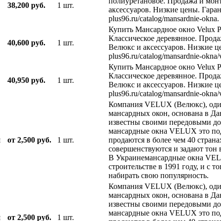
полиуретановое. Продажа и мон
38,200 руб.
1 шт.
аксессуаров. Низкие цены. Гаранти
plus96.ru/catalog/mansardnie-okna.
Купить Мансардное окно Velux 
Классическое деревянное. Прод
40,600 руб.
1 шт.
Велюкс и аксессуаров. Низкие цен
plus96.ru/catalog/mansardnie-okna
Купить Мансардное окно Velux 
Классическое деревянное. Прод
40,950 руб.
1 шт.
Велюкс и аксессуаров. Низкие цен
plus96.ru/catalog/mansardnie-okna
Компания VELUX (Велюкс), оди
мансардных окон, основана в Дан
известны своими передовыми до
мансардные окна VELUX это по
я
от 2,500 руб.
1 шт.
продаются в более чем 40 страна
совершенствуются и задают тон 
В Украинемансардные окна VELU
строительстве в 1991 году, и с 
набирать свою популярность.
Компания VELUX (Велюкс), оди
мансардных окон, основана в Дан
известны своими передовыми до
мансардные окна VELUX это по
я
от 2,500 руб.
1 шт.