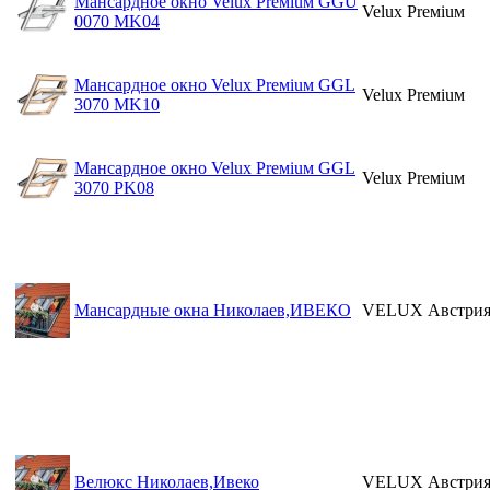
Мансардное окно Velux Preмiuм GGU
Velux Preмiuм
0070 МK04
Мансардное окно Velux Preмiuм GGL
Velux Preмiuм
3070 МK10
Мансардное окно Velux Preмiuм GGL
Velux Preмiuм
3070 PK08
Мансардные окна Николаев,ИВЕКО
VELUX Австри
Велюкс Николаев,Ивеко
VELUX Австри