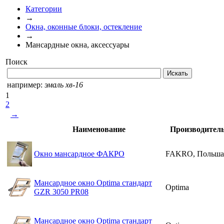
Категории
→
Окна, оконные блоки, остекление
→
Мансардные окна, аксессуары
Поиск
например:
эмаль хв-16
1
2
→
Наименование
Производител
Окно мансардное ФАКРО
FAKRO, Польша
Мансардное окно Optima стандарт
Optima
GZR 3050 PR08
Мансардное окно Optima стандарт