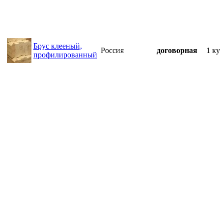
Брус клееный,
Россия
договорная
1 ку
профилированный