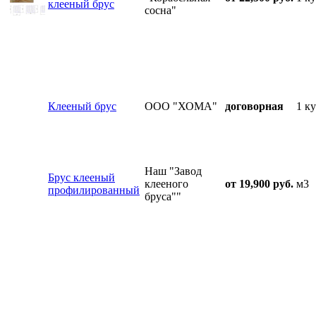
клееный брус
сосна"
Клееный брус
ООО "ХОМА"
договорная
1 ку
Наш "Завод
Брус клееный
клееного
от 19,900 руб.
м3
профилированный
бруса""