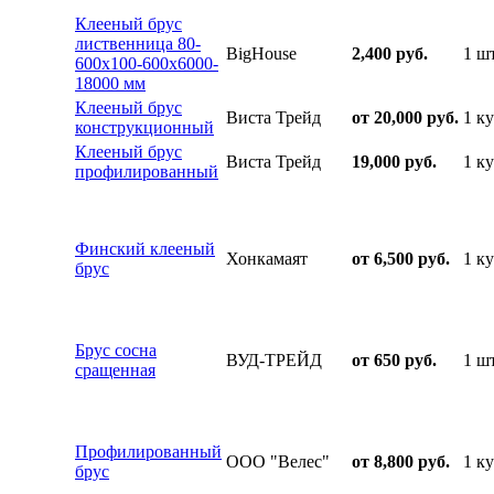
Клееный брус
лиственница 80-
BigHouse
2,400 руб.
1 шт
600х100-600х6000-
18000 мм
Клееный брус
Виста Трейд
от 20,000 руб.
1 ку
конструкционный
Клееный брус
Виста Трейд
19,000 руб.
1 ку
профилированный
Финский клееный
Хонкамаят
от 6,500 руб.
1 ку
брус
Брус сосна
ВУД-ТРЕЙД
от 650 руб.
1 шт
сращенная
Профилированный
ООО "Велес"
от 8,800 руб.
1 ку
брус