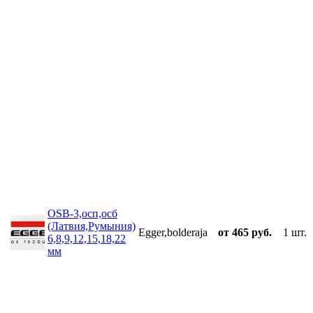
OSB-3,осп,осб
(Латвия,Румыния)
Egger,bolderaja
от 465 руб.
1 шт.
6,8,9,12,15,18,22
мм