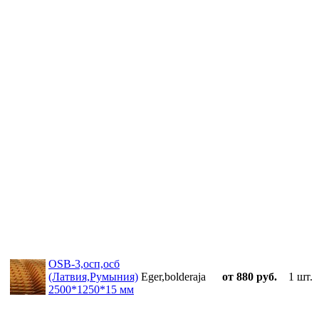
OSB-3,осп,осб
(Латвия,Румыния)
Eger,bolderaja
от 880 руб.
1 шт.
2500*1250*15 мм