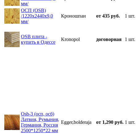
мм/
ОСП (OSB)
/1220х2440х9,0
Кроношпан
от 435 руб.
1 шт.
мм/
OSB плита -
Kronopol
договорная
1 шт.
купить в Одессе
Osb-3 (осп, осб)
Латвия, Румыния,
Egger,bolderaja
от 1,290 руб.
1 шт.
Германия, Россия
2500*1250*22 мм