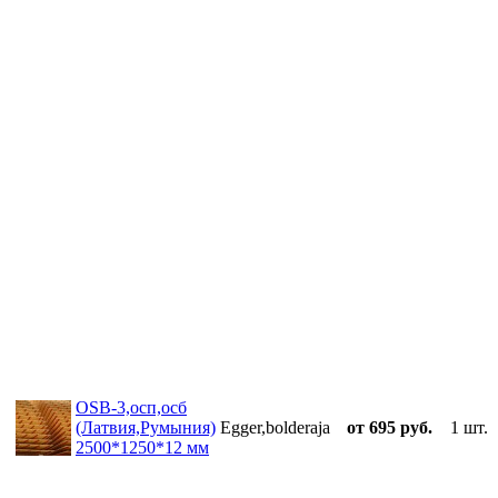
OSB-3,осп,осб
(Латвия,Румыния)
Egger,bolderaja
от 695 руб.
1 шт.
2500*1250*12 мм