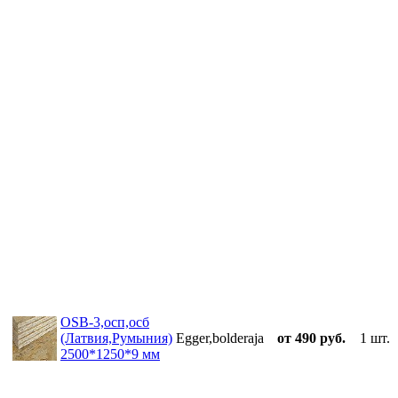
OSB-3,осп,осб
(Латвия,Румыния)
Egger,bolderaja
от 490 руб.
1 шт.
2500*1250*9 мм