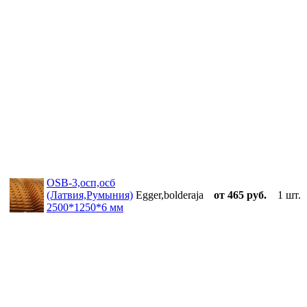
OSB-3,осп,осб
(Латвия,Румыния)
Egger,bolderaja
от 465 руб.
1 шт.
2500*1250*6 мм