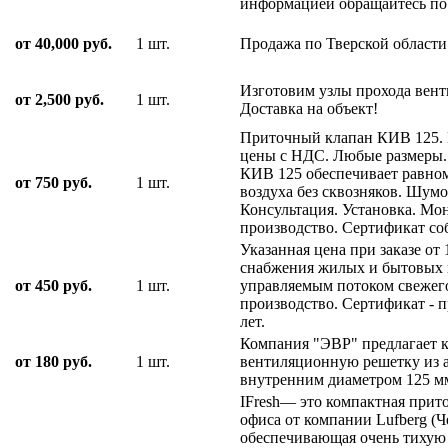
информацией обращайтесь по 
от 40,000 руб.
1 шт.
Продажа по Тверской области
Изготовим узлы прохода вент
от 2,500 руб.
1 шт.
Доставка на объект!
Приточный клапан КИВ 125. В
цены с НДС. Любые размеры
КИВ 125 обеспечивает равно
от 750 руб.
1 шт.
воздуха без сквозняков. Шумо
Консультация. Установка. Мо
производство. Сертификат со
Указанная цена при заказе от
снабжения жилых и бытовых
от 450 руб.
1 шт.
управляемым потоком свежего
производство. Сертификат - п
лет.
Компания "ЭВР" предлагает 
от 180 руб.
1 шт.
вентиляционную решетку из 
внутренним диаметром 125 мм
IFresh— это компактная прит
офиса от компании Lufberg (
обеспечивающая очень тихую 