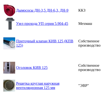
Дымососы ДН-3,5 ДН-6,3, ДН-9
ККЗ
Узел прохода УП серия 5.904-45
Мехмаш
Приточный клапан КИВ 125 (КПВ
Собственное
125)
производство
Собственное
Оголовок КИВ 125
производство
Решетка круглая наружная
"ЭВР"
вентиляционная 125 мм