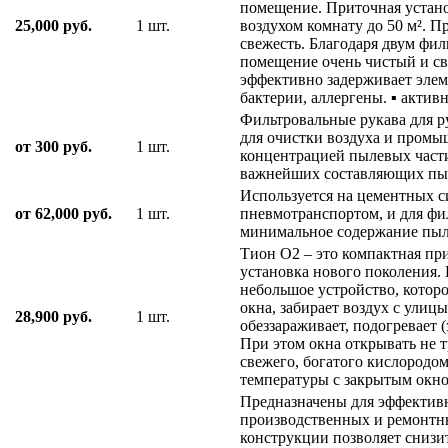
помещение. Приточная устано
25,000 руб.
1 шт.
воздухом комнату до 50 м². П
свежесть. Благодаря двум фи
помещение очень чистый и св
эффективно задерживает элем
бактерии, аллергены. ▪ актив
Фильтровальные рукава для р
для очистки воздуха и промы
от 300 руб.
1 шт.
концентрацией пылевых части
важнейших составляющих пы
Используется на цементных с
от 62,000 руб.
1 шт.
пневмотранспортом, и для фи
минимальное содержание пыли
Тион О2 – это компактная пр
установка нового поколения.
небольшое устройство, которо
окна, забирает воздух с улиц
28,900 руб.
1 шт.
обеззараживает, подогревает (
При этом окна открывать не т
свежего, богатого кислородом
температуры с закрытым окно
Предназначены для эффективн
производственных и ремонтны
конструкции позволяет снизит