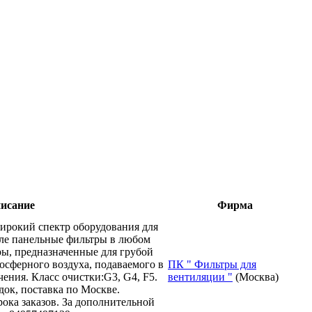
исание
Фирма
ирокий спектр оборудования для
сле панельные фильтры в любом
ры, предназначенные для грубой
осферного воздуха, подаваемого в
ПК " Фильтры для
ения. Класс очистки:G3, G4, F5.
вентиляции "
(Москва)
док, поставка по Москве.
ока заказов. За дополнительной