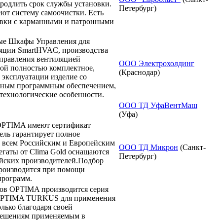
родлить срок службы установки.
Петербург)
ют систему самоочистки. Есть
овки с карманными и патронными
ые Шкафы Управления для
ляции SmartHVAC, производства
правления вентиляцией
ООО Электрохолдинг
ой полностью комплектное,
(Краснодар)
 эксплуатации изделие со
нным программным обеспечением,
технологические особенности.
ООО ТД УфаВентМаш
(Уфа)
OPTIMA имеют сертификат
ель гарантирует полное
к всем Российским и Европейским
ООО ТД Микрон
(Санкт-
гаты от Clima Gold оснащаются
Петербург)
ейских производителей.Подбор
роизводится при помощи
программ.
атов OPTIMA производится серия
 OPTIMA TURKUS для применения
олько благодаря своей
решениям применяемым в