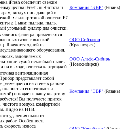
вка iFresh обеспечит свежим
реимущества iFresh: щ Чистота и
Компания "ЭВР"
(Рязань)
льтрам, воздух попадающий в
ежий: ▪ фильтр тонкой очистки F7
енты ≥ 1 мкм: пыльца, пыль,
ный угольный фильтр для очистки.
укавного фильтра применяются
шленных газов с высокой
ООО Сибэлкон
ц. Являются одной из
(Красноярск)
леулавливающего оборудования.
илосах, заполняемых
ООО Альфа-Сибирь
льтрации сухой неклейкой пыли:
(Новосибирск)
 на выходе, очистка картриджей.
иточная вентиляционная
 Прибор представляет собой
е размещается на стене в районе
ы, полностью его очищает и
Компания "ЭВР"
(Рязань)
зимой) и подает в вашу квартиру.
ребуется! Вы получаете приток
, чистого воздуха комфортной
м. Видео на НТВ.
ого удаления пыли от
х работ. Особенность
ь скорость износа
ООО "Евробласт"
(Санкт-