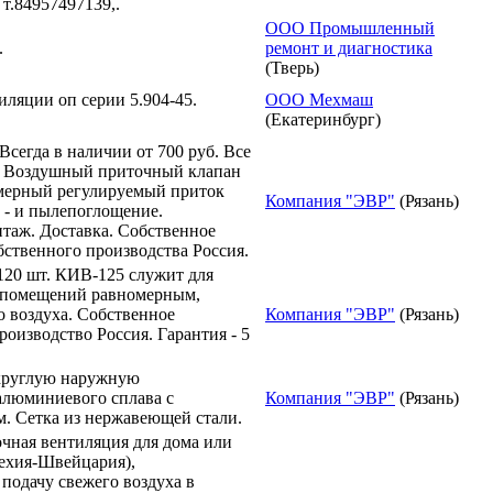
т.84957497139,.
ООО Промышленный
.
ремонт и диагностика
(Тверь)
иляции оп серии 5.904-45.
ООО Мехмаш
(Екатеринбург)
сегда в наличии от 700 руб. Все
. Воздушный приточный клапан
мерный регулируемый приток
Компания "ЭВР"
(Рязань)
 - и пылепоглощение.
нтаж. Доставка. Собственное
бственного производства Россия.
 120 шт. КИВ-125 служит для
 помещений равномерным,
 воздуха. Собственное
Компания "ЭВР"
(Рязань)
роизводство Россия. Гарантия - 5
круглую наружную
алюминиевого сплава с
Компания "ЭВР"
(Рязань)
. Сетка из нержавеющей стали.
очная вентиляция для дома или
Чехия-Швейцария),
подачу свежего воздуха в