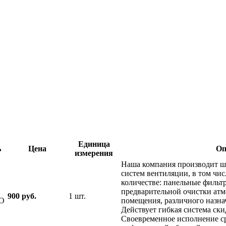
Единица
ь
Цена
Оп
измерения
Наша компания производит ш
систем вентиляции, в том чи
количестве: панельные фильт
предварительной очистки атм
900 руб.
1 шт.
ОО
помещения, различного назнач
Действует гибкая система ски
Своевременное исполнение ср