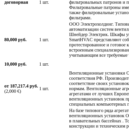
договорная
1 шт.
фильтровальных патронов и п
Фильтровальные патроны име
также фильтровальные устан
фильтрами.
ООО Электрохолдинг. Типов
автоматизации систем венти
Шнейдер Электрик. Шкафы у
80,000 руб.
1 шт.
SmartHVAC представляют соб
протестированное и готовое к
встроенным специализирова
учитывающим все требуемые 
10,000 руб.
1 шт.
Вентиляционные установки 
соответствия РФ. Производит
соответствие своих установо
от 187,217.4 руб.
1 шт.
нормам. Вентиляционные агре
(2,000 €)
агрегатами от лучших Европ
вентиляционных установок п
специальных компьютерных 
На базе типового ряда агрег
вентиляционных установок
в плавательных бассейнах . Т
конструкции и техническим 