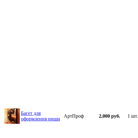
Багет для
АртПроф
2,000 руб.
1 шт.
оформления ниши