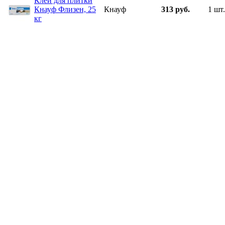
Клей для плитки
Кнауф Флизен, 25
Кнауф
313 руб.
1 шт.
кг