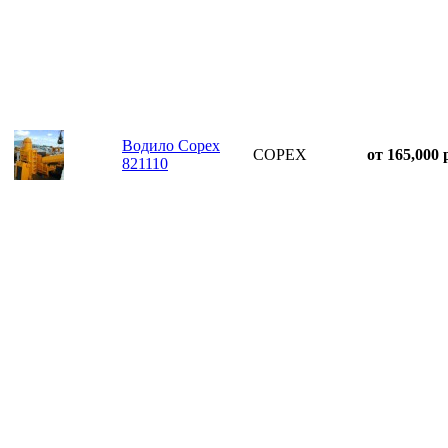
Водило Copex
COPEX
от 165,000 
821110