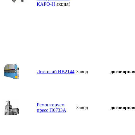
КАРО-Н
акция!
Листогиб ИВ2144
Завод
договорна
Ремонтируем
Завод
договорна
пресс П0733А