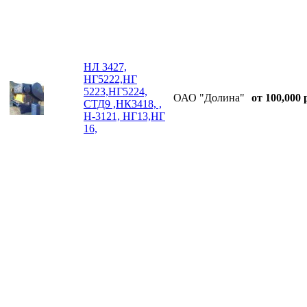
НЛ 3427,
НГ5222,НГ
5223,НГ5224,
ОАО "Долина"
от 100,000 
СТД9 ,НК3418, ,
Н-3121, НГ13,НГ
16,