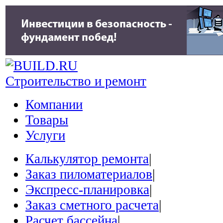
Строительство и ремонт
Компании
Товары
Услуги
Калькулятор ремонта
|
Заказ пиломатериалов
|
Экспресс-планировка
|
Заказ сметного расчета
|
Расчет бассейна
|