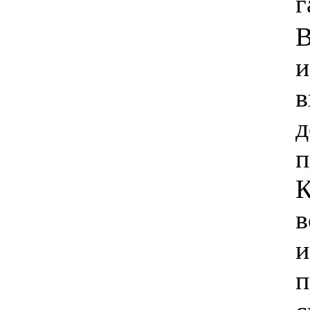
г
В
и
в
д
п
К
в
и
п