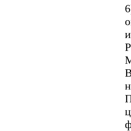
6
о
и
Р
М
В
н
П
ц
ф