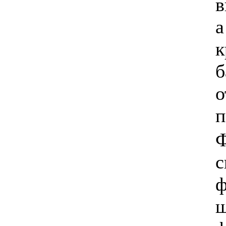
в
а
к
б
о
п
Ф
с
ф
ш