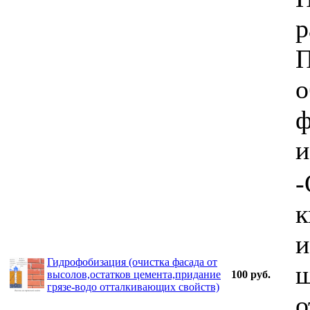
р
П
о
ф
и
-
к
и
Гидрофобизация (очистка фасада от
ш
высолов,остатков цемента,придание
100 руб.
грязе-водо отталкивающих свойств)
о