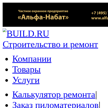
Строительство и ремонт
Компании
Товары
Услуги
Калькулятор ремонта
|
Заказ пиломатериалов
|