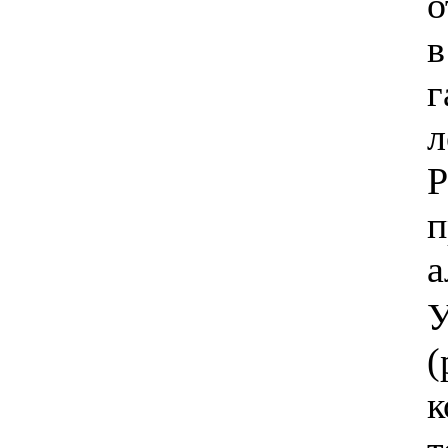
о
в
г
л
Р
а
У
(
к