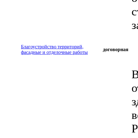
с
з
Благоустройство территорий,
договорная
фасадные и отделочные работы
В
о
з
в
Р