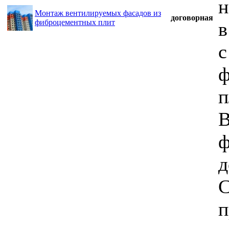
н
Монтаж вентилируемых фасадов из
договорная
фиброцементных плит
в
с
ф
п
В
ф
д
С
п