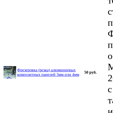
т
с
п
Ф
п
о
M
Фрезеровка (резка) алюминиевых
50 руб.
композитных панелей 3мм или 4мм
2
с
т
и