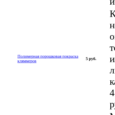
и
К
н
о
т
и
Полимерная порошковая покраска
5 руб.
кляммеров
л
к
4
р