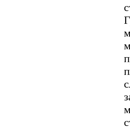
с
Г
м
м
п
п
с
з
м
с