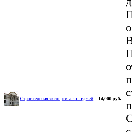
д
П
о
В
П
о
п
с
Строительная экспертиза коттеджей
14,000 руб.
п
С
с