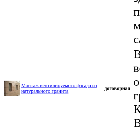
п
м
с
В
в
о
Монтаж вентилируемого фасада из
договорная
натурального гранита
г
К
В