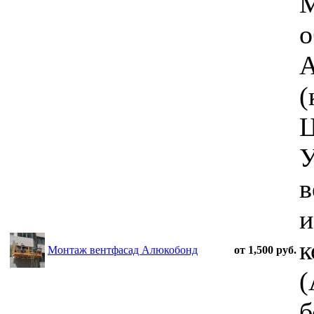
о
А
(
Ц
У
в
и
к
Монтаж вентфасад Алюкобонд
от 1,500 руб.
(
б