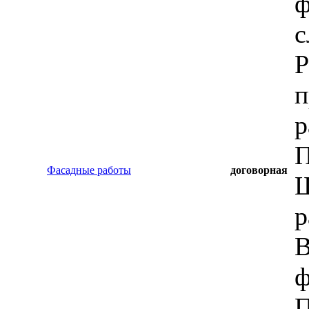
ф
с
Р
п
р
П
Фасадные работы
договорная
Ш
р
B
ф
П