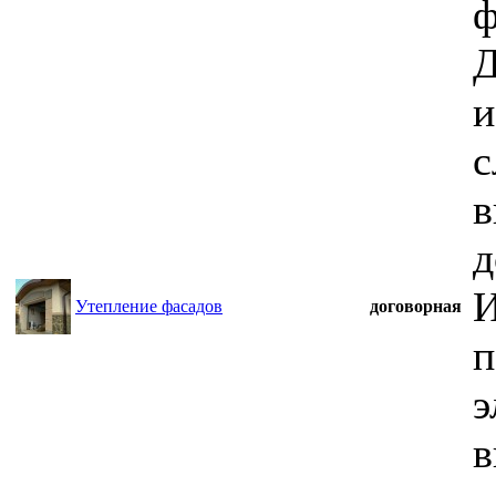
ф
Д
и
с
в
д
И
Утепление фасадов
договорная
п
э
в