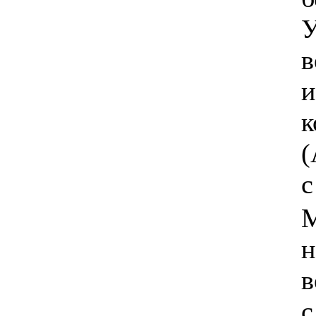
У
в
и
к
(
с
М
н
в
с