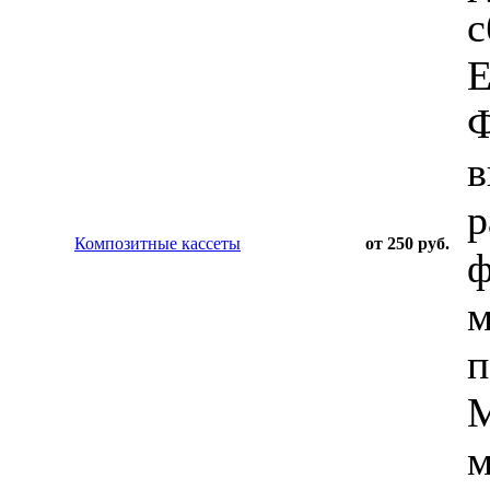
с
Е
Ф
в
р
Композитные кассеты
от 250 руб.
ф
м
п
М
м