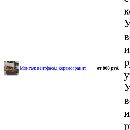
к
У
в
и
р
Монтаж вентфасад керамогранит
от 800 руб.
у
У
в
и
р