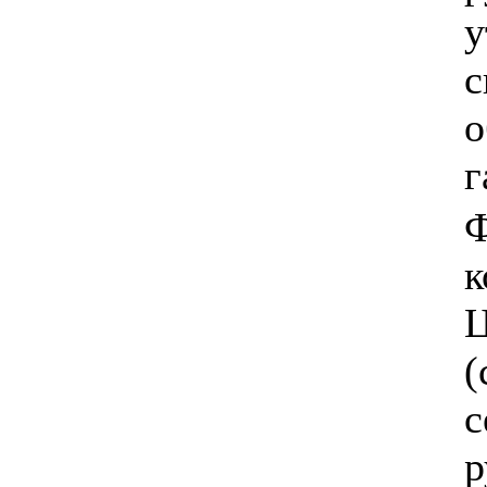
у
с
о
г
Ф
к
Ц
(
с
р