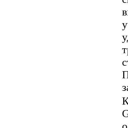
в
у
у
т
с
П
з
К
G
о