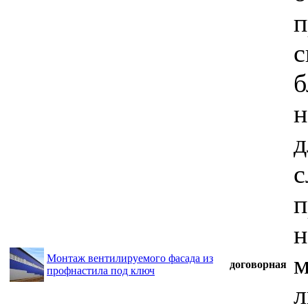
п
с
б
н
д
с
п
н
м
Монтаж вентилируемого фасада из
договорная
профнастила под ключ
л