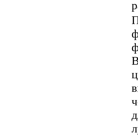
р
П
ф
ф
В
ц
в
ч
д
л