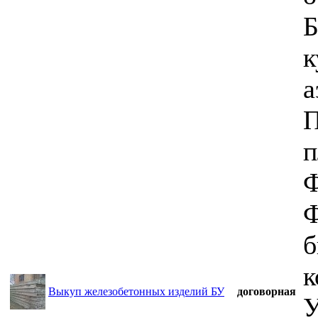
Б
к
а
П
п
Ф
Ф
б
к
Выкуп железобетонных изделий БУ
договорная
У