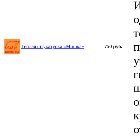
И
о
т
п
Теплая штукатурка «Мишка»
750 руб.
у
г
ш
о
к
о