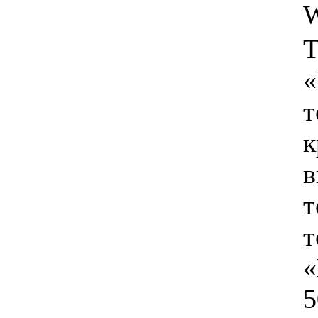
W
Т
«
т
к
в
т
т
«
5