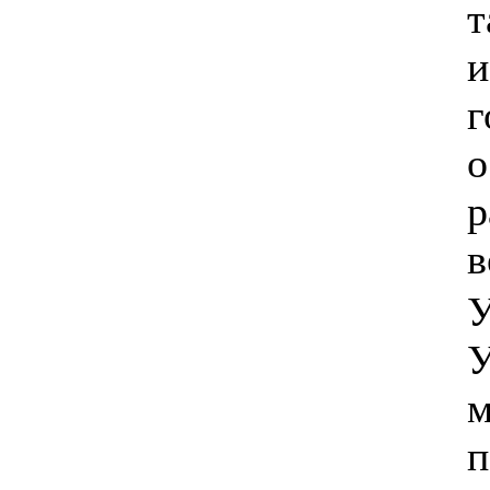
т
и
г
о
р
в
У
У
м
п