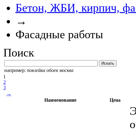
Бетон, ЖБИ, кирпич, ф
→
Фасадные работы
Поиск
например:
поклейка обоев москва
1
2
3
→
Наименование
Цена
Э
о