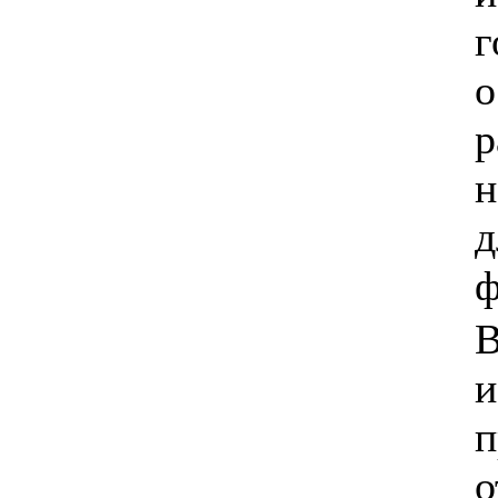
г
о
р
н
д
ф
В
и
п
о