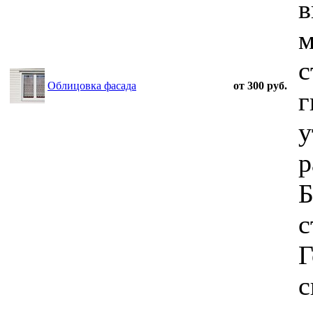
в
м
с
Облицовка фасада
от 300 руб.
г
у
р
Б
с
Г
с