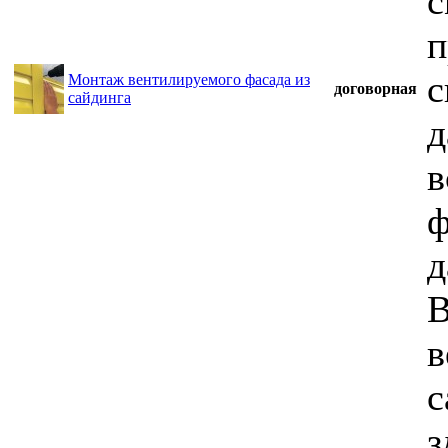
с
п
с
Монтаж вентилируемого фасада из
договорная
сайдинга
д
в
ф
д
В
в
с
з